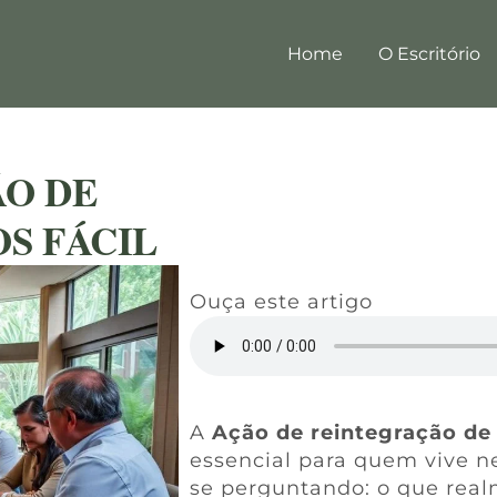
Home
O Escritório
ÃO DE
S FÁCIL
Ouça este artigo
A
Ação de reintegração d
essencial para quem vive n
se perguntando: o que realm