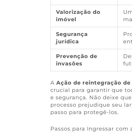
Valorização do
Um
imóvel
ma
Segurança
Pr
jurídica
en
Prevenção de
De
invasões
fut
A
Ação de reintegração d
crucial para garantir que 
e segurança. Não deixe que
processo prejudique seu lar
passo para protegê-los.
Passos para Ingressar com 