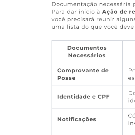
Documentação necessária p
Para dar início à
Ação de r
você precisará reunir algun
uma lista do que você deve
Documentos
Necessários
Comprovante de
Po
Posse
es
Do
Identidade e CPF
id
Có
Notificações
in