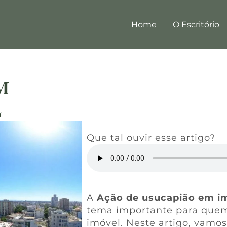
Home
O Escritório
M
L
Que tal ouvir esse artigo?
A
Ação de usucapião em im
tema importante para quem
imóvel. Neste artigo, vamos