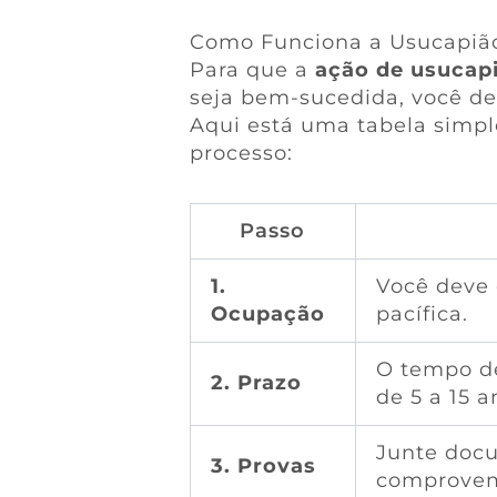
Como Funciona a Usucapiã
Para que a
ação de usucap
seja bem-sucedida, você de
Aqui está uma tabela simpl
processo:
Passo
1.
Você deve 
Ocupação
pacífica.
O tempo de
2. Prazo
de 5 a 15 a
Junte doc
3. Provas
comprovem