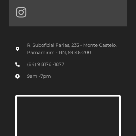
I
n
s
t
R. Suboficial Farias, 233 - Monte Castelo,
a
Parnamirim - RN, 59146-200
g
(84) 9 8176 -1877
r
9am -7pm
a
m