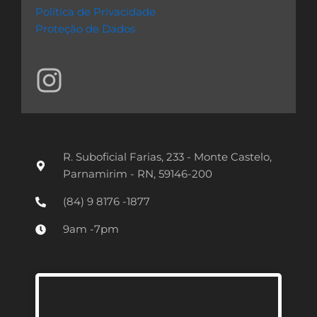
Política de Privacidade
Proteção de Dados
I
n
s
t
R. Suboficial Farias, 233 - Monte Castelo,
a
Parnamirim - RN, 59146-200
g
(84) 9 8176 -1877
r
9am -7pm
a
m