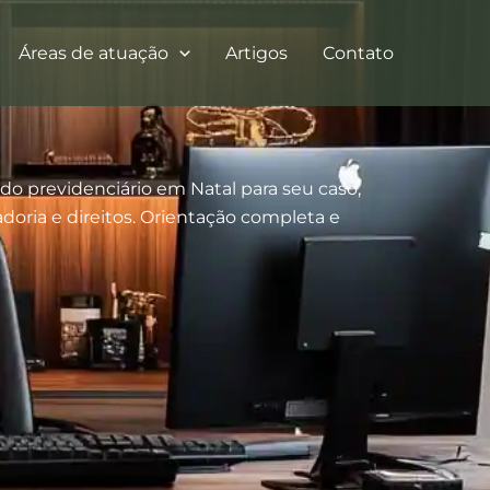
Áreas de atuação
Artigos
Contato
o previdenciário em Natal para seu caso,
oria e direitos. Orientação completa e