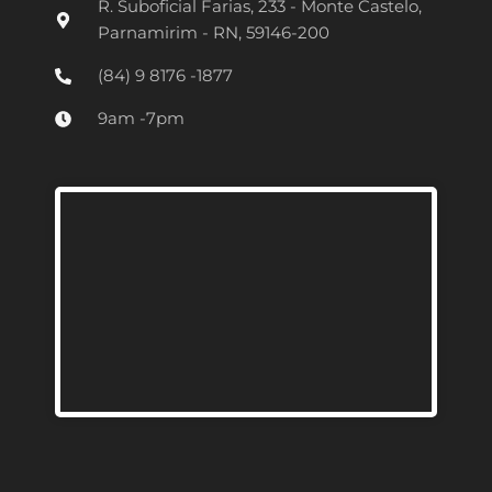
R. Suboficial Farias, 233 - Monte Castelo,
a
Parnamirim - RN, 59146-200
g
(84) 9 8176 -1877
r
9am -7pm
a
m