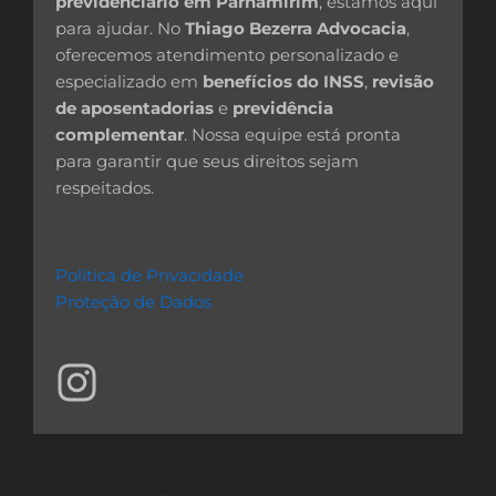
previdenciário em Parnamirim
, estamos aqui
para ajudar. No
Thiago Bezerra Advocacia
,
oferecemos atendimento personalizado e
especializado em
benefícios do INSS
,
revisão
de aposentadorias
e
previdência
complementar
. Nossa equipe está pronta
para garantir que seus direitos sejam
respeitados.
Política de Privacidade
Proteção de Dados
I
n
s
t