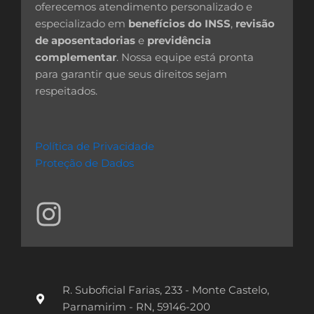
oferecemos atendimento personalizado e
especializado em
benefícios do INSS
,
revisão
de aposentadorias
e
previdência
complementar
. Nossa equipe está pronta
para garantir que seus direitos sejam
respeitados.
Política de Privacidade
Proteção de Dados
I
n
s
t
R. Suboficial Farias, 233 - Monte Castelo,
a
Parnamirim - RN, 59146-200