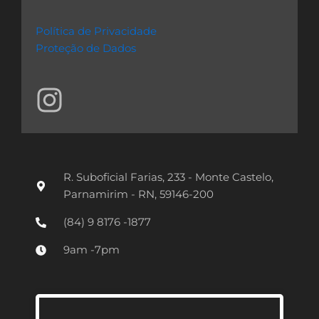
Política de Privacidade
Proteção de Dados
I
n
s
t
R. Suboficial Farias, 233 - Monte Castelo,
a
Parnamirim - RN, 59146-200
g
(84) 9 8176 -1877
r
9am -7pm
a
m