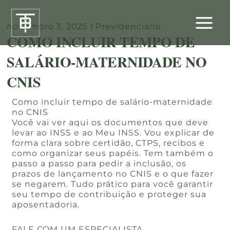
Ir
para
novembro 3, 2025
Previdenciário
o
COMO INCLUIR TEMPO DE
conteúdo
SALÁRIO-MATERNIDADE NO
CNIS
Como incluir tempo de salário-maternidade
no CNIS
Você vai ver aqui os documentos que deve
levar ao INSS e ao Meu INSS. Vou explicar de
forma clara sobre certidão, CTPS, recibos e
como organizar seus papéis. Tem também o
passo a passo para pedir a inclusão, os
prazos de lançamento no CNIS e o que fazer
se negarem. Tudo prático para você garantir
seu tempo de contribuição e proteger sua
aposentadoria.
FALE COM UM ESPECIALISTA