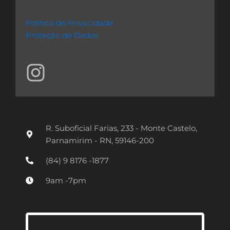
Política de Privacidade
Proteção de Dados
I
n
s
t
R. Suboficial Farias, 233 - Monte Castelo,
a
Parnamirim - RN, 59146-200
g
(84) 9 8176 -1877
r
9am -7pm
a
m