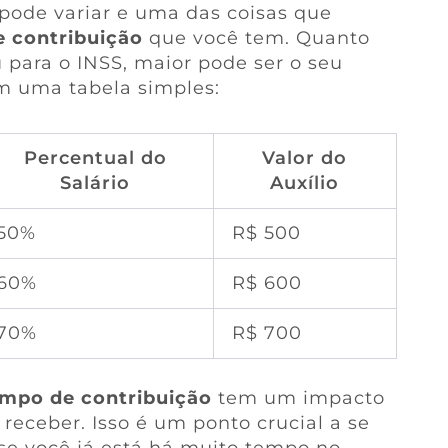
 pode variar e uma das coisas que
 contribuição
que você tem. Quanto
 para o INSS, maior pode ser o seu
em uma tabela simples:
Percentual do
Valor do
Salário
Auxílio
50%
R$ 500
60%
R$ 600
70%
R$ 700
mpo de contribuição
tem um impacto
 receber. Isso é um ponto crucial a se
 se você já está há muito tempo no