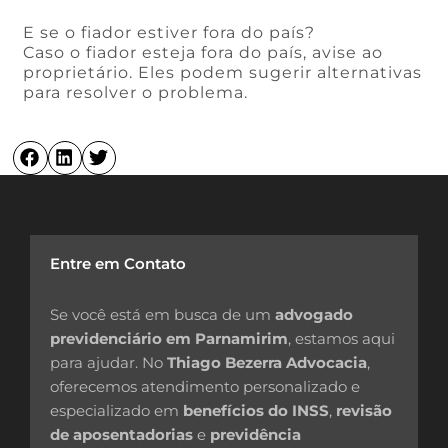
E se o fiador estiver fora do país?
Caso o fiador esteja fora do país, avise ao
proprietário. Eles podem sugerir alternativas
para resolver o problema.
Entre em Contato
Se você está em busca de um
advogado
previdenciário em Parnamirim
, estamos aqui
para ajudar. No
Thiago Bezerra Advocacia
,
oferecemos atendimento personalizado e
especializado em
benefícios do INSS
,
revisão
de aposentadorias
e
previdência