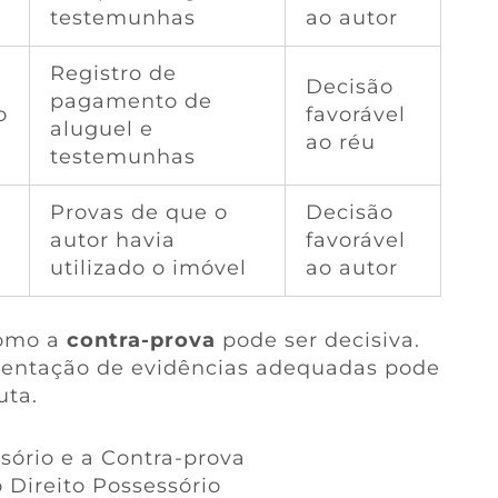
testemunhas
ao autor
Registro de
Decisão
pagamento de
o
favorável
aluguel e
ao réu
testemunhas
Provas de que o
Decisão
autor havia
favorável
utilizado o imóvel
ao autor
como a
contra-prova
pode ser decisiva.
esentação de evidências adequadas pode
uta.
ssório e a Contra-prova
 Direito Possessório