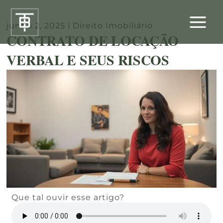
Ir
para
junho 2, 2025
Direito Imobiliário
o
CONTRATO DE LOCAÇÃO
conteúdo
VERBAL E SEUS RISCOS
Que tal ouvir esse artigo?