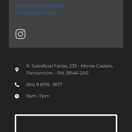
Política de Privacidade
Proteção de Dados
I
n
s
t
R. Suboficial Farias, 233 - Monte Castelo,
a
Parnamirim - RN, 59146-200
g
(84) 9 8176 -1877
r
9am -7pm
a
m