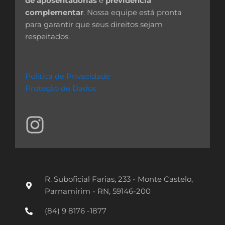
de aposentadorias
e
previdência
complementar
. Nossa equipe está pronta
para garantir que seus direitos sejam
respeitados.
Política de Privacidade
Proteção de Dados
I
n
s
t
R. Suboficial Farias, 233 - Monte Castelo,
a
Parnamirim - RN, 59146-200
g
(84) 9 8176 -1877