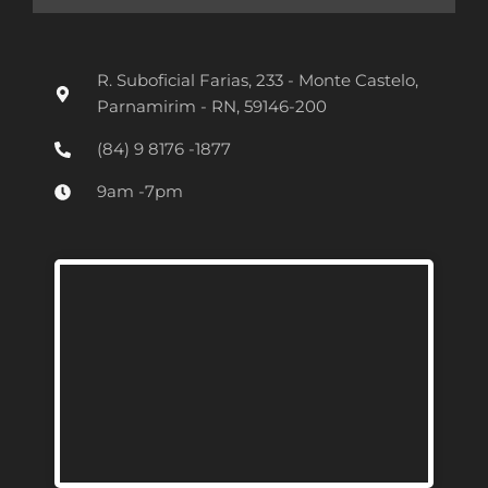
s
t
R. Suboficial Farias, 233 - Monte Castelo,
a
Parnamirim - RN, 59146-200
g
(84) 9 8176 -1877
r
9am -7pm
a
m