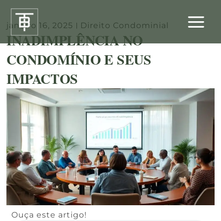
Ir
para
janeiro 16, 2025
Direito Condominial
o
INADIMPLÊNCIA NO
conteúdo
CONDOMÍNIO E SEUS
IMPACTOS
Ouça este artigo!