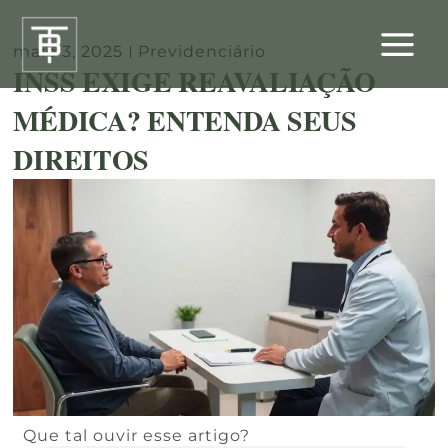
Ir
para
maio 3, 2025
Previdenciário
o
INSS EXIGE REAVALIAÇÃO
conteúdo
MÉDICA? ENTENDA SEUS
DIREITOS
Que tal ouvir esse artigo?