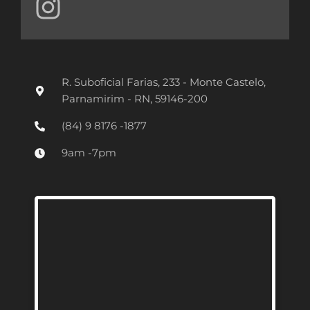
n
s
t
R. Suboficial Farias, 233 - Monte Castelo,
a
Parnamirim - RN, 59146-200
g
(84) 9 8176 -1877
r
9am -7pm
a
m