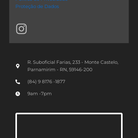
Proteção de Dados
I
n
s
t
R. Suboficial Farias, 233 - Monte Castelo,
a
Parnamirim - RN, 59146-200
g
(84) 9 8176 -1877
r
9am -7pm
a
m