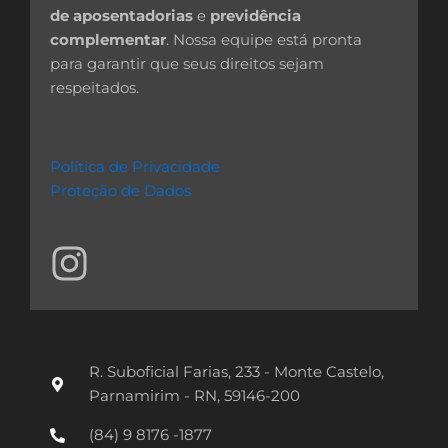
de aposentadorias
e
previdência
complementar
. Nossa equipe está pronta
para garantir que seus direitos sejam
respeitados.
Política de Privacidade
Proteção de Dados
I
n
s
t
R. Suboficial Farias, 233 - Monte Castelo,
a
Parnamirim - RN, 59146-200
g
(84) 9 8176 -1877