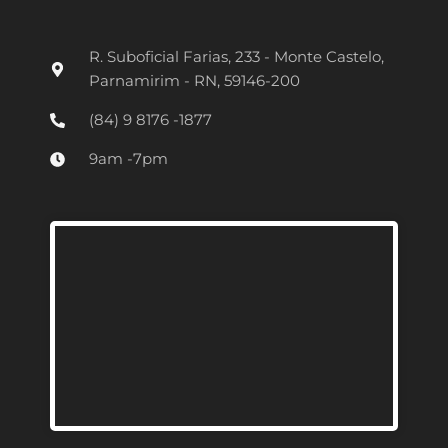
s
t
R. Suboficial Farias, 233 - Monte Castelo,
a
Parnamirim - RN, 59146-200
g
(84) 9 8176 -1877
r
9am -7pm
a
m