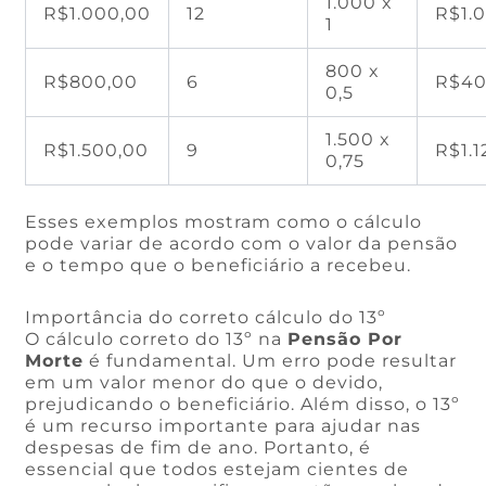
1.000 x
R$1.000,00
12
R$1.
1
800 x
R$800,00
6
R$40
0,5
1.500 x
R$1.500,00
9
R$1.1
0,75
Esses exemplos mostram como o cálculo
pode variar de acordo com o valor da pensão
e o tempo que o beneficiário a recebeu.
Importância do correto cálculo do 13º
O cálculo correto do 13º na
Pensão Por
Morte
é fundamental. Um erro pode resultar
em um valor menor do que o devido,
prejudicando o beneficiário. Além disso, o 13º
é um recurso importante para ajudar nas
despesas de fim de ano. Portanto, é
essencial que todos estejam cientes de