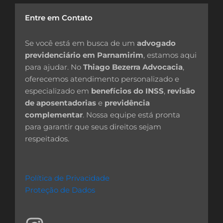
Entre em Contato
Se você está em busca de um
advogado
previdenciário em Parnamirim
, estamos aqui
para ajudar. No
Thiago Bezerra Advocacia
,
oferecemos atendimento personalizado e
especializado em
benefícios do INSS
,
revisão
de aposentadorias
e
previdência
complementar
. Nossa equipe está pronta
para garantir que seus direitos sejam
respeitados.
Política de Privacidade
Proteção de Dados
I