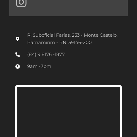
n
s
t
R. Suboficial Farias, 233 - Monte Castelo,
a
Parnamirim - RN, 59146-200
g
(84) 9 8176 -1877
r
9am -7pm
a
m