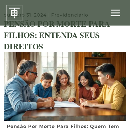
Ir
para
outubro 31, 2024
Previdenciário
o
PENSÃO POR MORTE PARA
conteúdo
FILHOS: ENTENDA SEUS
DIREITOS
Pensão Por Morte Para Filhos: Quem Tem