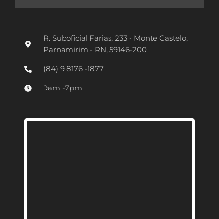
s
t
R. Suboficial Farias, 233 - Monte Castelo,
a
Parnamirim - RN, 59146-200
g
(84) 9 8176 -1877
r
9am -7pm
a
m