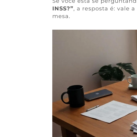
Se você está se perguntan
INSS?”
, a resposta é: vale 
mesa.