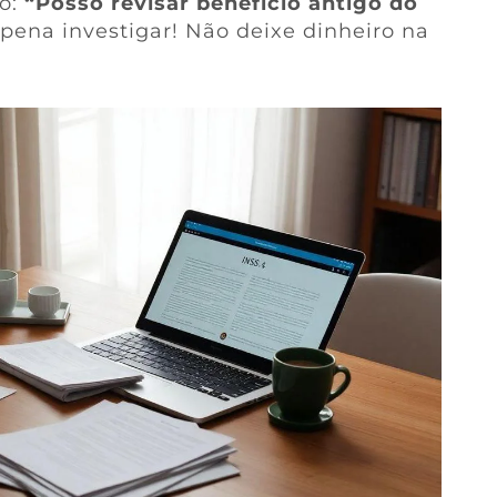
do:
“Posso revisar benefício antigo do
a pena investigar! Não deixe dinheiro na