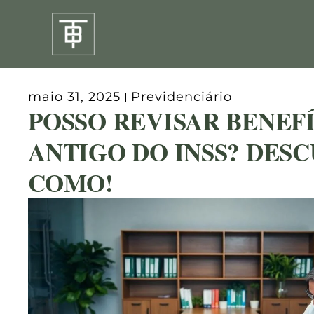
Ir
para
o
conteúdo
maio 31, 2025
Previdenciário
POSSO REVISAR BENEF
ANTIGO DO INSS? DES
COMO!