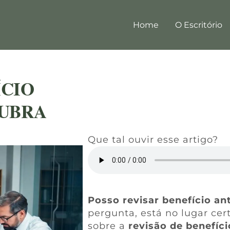
Home
O Escritório
ÍCIO
CUBRA
Que tal ouvir esse artigo?
Posso revisar benefício an
pergunta, está no lugar cer
sobre a
revisão de benefíc