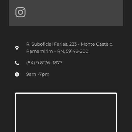
I
n
s
t
R. Suboficial Farias, 233 - Monte Castelo,
a
Parnamirim - RN, 59146-200
g
(84) 9 8176 -1877
r
9am -7pm
a
m