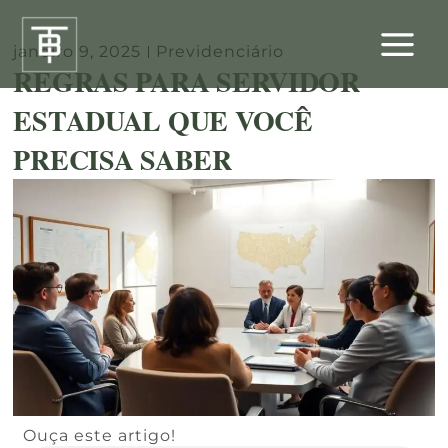
Ir
para
janeiro 9, 2025
Previdenciário
o
REGRAS PARA SERVIDOR
conteúdo
ESTADUAL QUE VOCÊ
PRECISA SABER
Ouça este artigo!