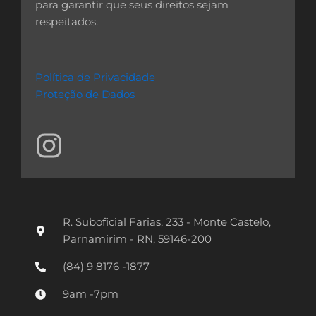
para garantir que seus direitos sejam
respeitados.
Política de Privacidade
Proteção de Dados
I
n
s
t
R. Suboficial Farias, 233 - Monte Castelo,
a
Parnamirim - RN, 59146-200
g
(84) 9 8176 -1877
r
9am -7pm