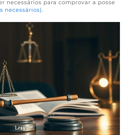
 necessários para comprovar a posse
s necessários)
.