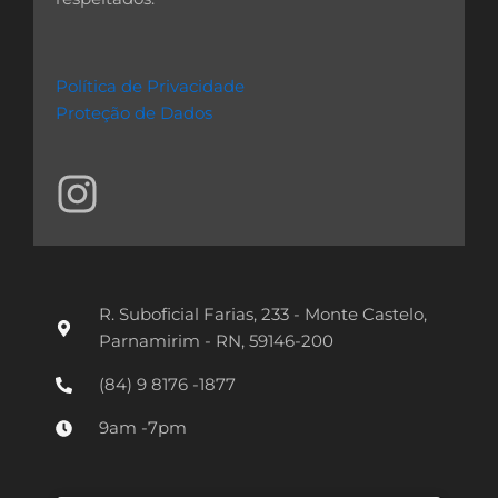
Política de Privacidade
Proteção de Dados
I
n
s
t
R. Suboficial Farias, 233 - Monte Castelo,
a
Parnamirim - RN, 59146-200
g
(84) 9 8176 -1877
r
9am -7pm
a