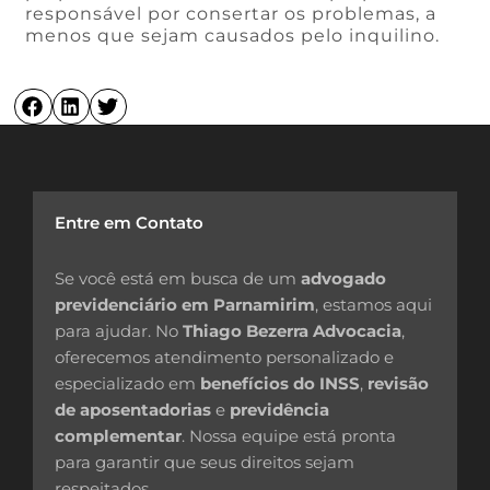
responsável por consertar os problemas, a
menos que sejam causados pelo inquilino.
Entre em Contato
Se você está em busca de um
advogado
previdenciário em Parnamirim
, estamos aqui
para ajudar. No
Thiago Bezerra Advocacia
,
oferecemos atendimento personalizado e
especializado em
benefícios do INSS
,
revisão
de aposentadorias
e
previdência
complementar
. Nossa equipe está pronta
para garantir que seus direitos sejam
respeitados.