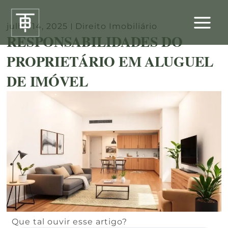
Ir
para
julho 14, 2025
Direito Imobiliário
o
RESPONSABILIDADES DO
conteúdo
PROPRIETÁRIO EM ALUGUEL
DE IMÓVEL
Que tal ouvir esse artigo?