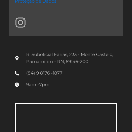
Proteção de Dados
I
n
s
t
R. Suboficial Farias, 233 - Monte Castelo,
a
Parnamirim - RN, 59146-200
g
(84) 9 8176 -1877
r
9am -7pm
a
m