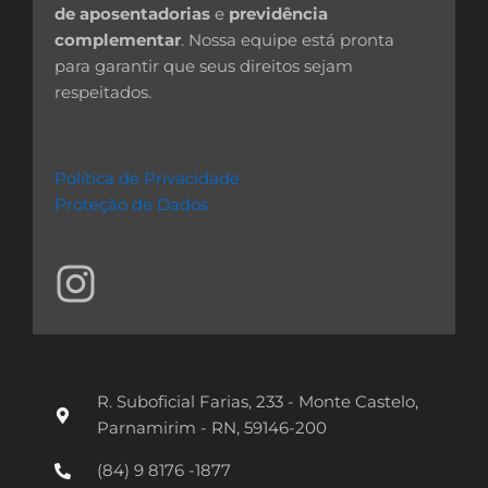
de aposentadorias
e
previdência
complementar
. Nossa equipe está pronta
para garantir que seus direitos sejam
respeitados.
Política de Privacidade
Proteção de Dados
I
n
s
t
R. Suboficial Farias, 233 - Monte Castelo,
a
Parnamirim - RN, 59146-200
g
(84) 9 8176 -1877