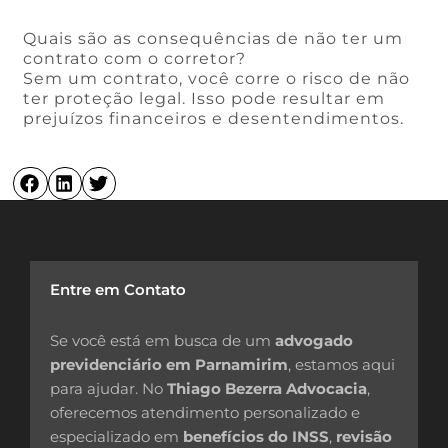
Quais são as consequências de não ter um
contrato com o corretor?
Sem um contrato, você corre o risco de não
ter proteção legal. Isso pode resultar em
prejuízos financeiros e desentendimentos.
Entre em Contato
Se você está em busca de um
advogado
previdenciário em Parnamirim
, estamos aqui
para ajudar. No
Thiago Bezerra Advocacia
,
oferecemos atendimento personalizado e
especializado em
benefícios do INSS
,
revisão