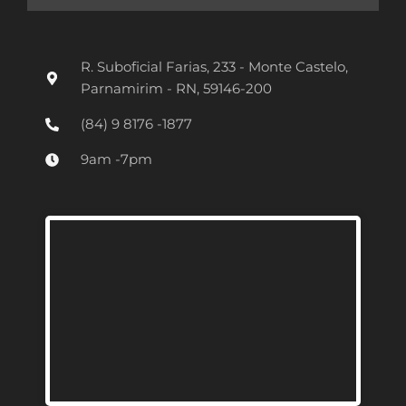
s
t
R. Suboficial Farias, 233 - Monte Castelo,
a
Parnamirim - RN, 59146-200
g
(84) 9 8176 -1877
r
9am -7pm
a
m