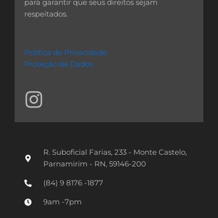
para garantir que seus direitos sejam
respeitados.
Política de Privacidade
Proteção de Dados
I
n
s
t
R. Suboficial Farias, 233 - Monte Castelo,
a
Parnamirim - RN, 59146-200
g
(84) 9 8176 -1877
r
9am -7pm