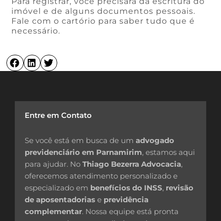
Para registrar, você precisará da escritura do
imóvel e de alguns documentos pessoais.
Fale com o cartório para saber tudo que é
necessário.
Entre em Contato
Se você está em busca de um
advogado
previdenciário em Parnamirim
, estamos aqui
para ajudar. No
Thiago Bezerra Advocacia
,
oferecemos atendimento personalizado e
especializado em
benefícios do INSS
,
revisão
de aposentadorias
e
previdência
complementar
. Nossa equipe está pronta