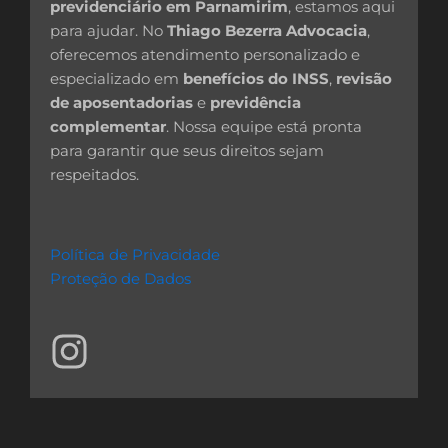
previdenciário em Parnamirim
, estamos aqui
para ajudar. No
Thiago Bezerra Advocacia
,
oferecemos atendimento personalizado e
especializado em
benefícios do INSS
,
revisão
de aposentadorias
e
previdência
complementar
. Nossa equipe está pronta
para garantir que seus direitos sejam
respeitados.
Política de Privacidade
Proteção de Dados
I
n
s