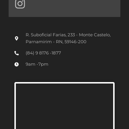
n
s
t
R. Suboficial Farias, 233 - Monte Castelo,
a
Parnamirim - RN, 59146-200
g
(84) 9 8176 -1877
r
9am -7pm
a
m