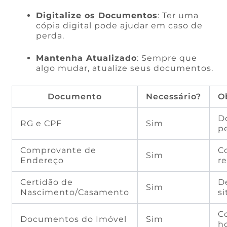
Digitalize os Documentos
: Ter uma
cópia digital pode ajudar em caso de
perda.
Mantenha Atualizado
: Sempre que
algo mudar, atualize seus documentos.
Documento
Necessário?
O
D
RG e CPF
Sim
p
Comprovante de
C
Sim
Endereço
r
Certidão de
D
Sim
Nascimento/Casamento
si
C
Documentos do Imóvel
Sim
h