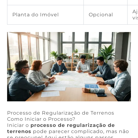
A
Planta do Imóvel
Opcional
v
Processo de Regularização de Terrenos
Como Iniciar o Processo?
Iniciar o
processo de regularização de
terrenos
pode parecer complicado, mas não
se preocupe! Aqui estão alguns passos