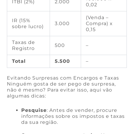
ITBI (2%)
2.000
0,02
(Venda –
IR (15%
3.000
Compra) x
sobre lucro)
0,15
Taxas de
500
–
Registro
Total
5.500
–
Evitando Surpresas com Encargos e Taxas
Ninguém gosta de ser pego de surpresa,
não é mesmo? Para evitar isso, aqui vão
algumas dicas:
Pesquise
: Antes de vender, procure
informações sobre os impostos e taxas
da sua região.