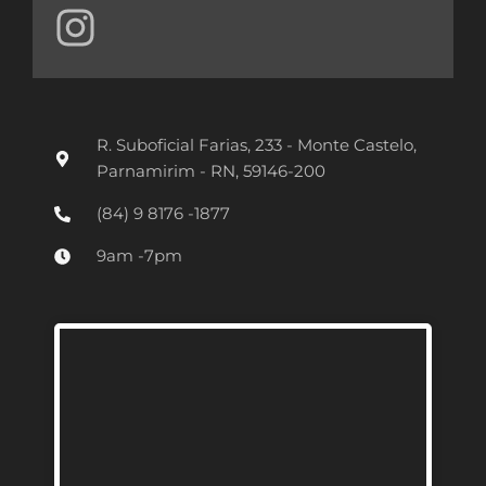
I
n
s
t
R. Suboficial Farias, 233 - Monte Castelo,
a
Parnamirim - RN, 59146-200
g
(84) 9 8176 -1877
r
9am -7pm
a
m