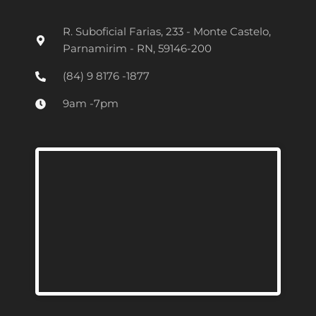
t
R. Suboficial Farias, 233 - Monte Castelo,
a
Parnamirim - RN, 59146-200
g
(84) 9 8176 -1877
r
9am -7pm
a
m