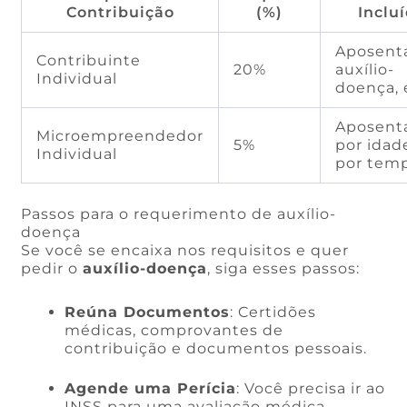
Contribuição
(%)
Inclu
Aposenta
Contribuinte
20%
auxílio-
Individual
doença, 
Aposent
Microempreendedor
5%
por idad
Individual
por tem
Passos para o requerimento de auxílio-
doença
Se você se encaixa nos requisitos e quer
pedir o
auxílio-doença
, siga esses passos:
Reúna Documentos
: Certidões
médicas, comprovantes de
contribuição e documentos pessoais.
Agende uma Perícia
: Você precisa ir ao
INSS para uma avaliação médica.