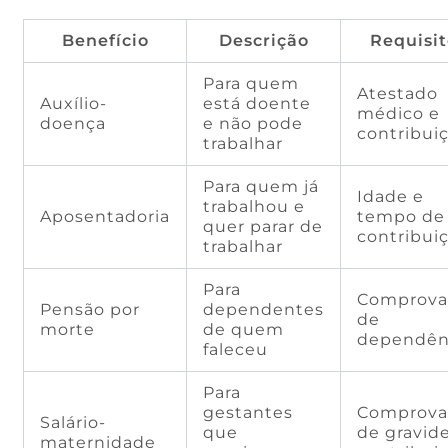
Benefício
Descrição
Requisit
Para quem
Atestado
Auxílio-
está doente
médico e
doença
e não pode
contribui
trabalhar
Para quem já
Idade e
trabalhou e
Aposentadoria
tempo de
quer parar de
contribui
trabalhar
Para
Comprova
Pensão por
dependentes
de
morte
de quem
dependên
faleceu
Para
gestantes
Comprova
Salário-
que
de gravid
maternidade