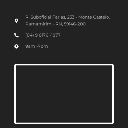
s
t
R. Suboficial Farias, 233 - Monte Castelo,
a
Parnamirim - RN, 59146-200
g
(84) 9 8176 -1877
r
9am -7pm
a
m