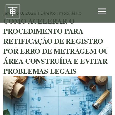
Ir
para
janeiro 8, 2026
Direito Imobiliário
o
COMO ACELERAR O
conteúdo
PROCEDIMENTO PARA
RETIFICAÇÃO DE REGISTRO
POR ERRO DE METRAGEM OU
ÁREA CONSTRUÍDA E EVITAR
PROBLEMAS LEGAIS