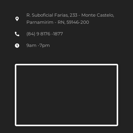
s
t
R. Suboficial Farias, 233 - Monte Castelo,
a
Parnamirim - RN, 59146-200
g
(84) 9 8176 -1877
r
9am -7pm
a
m