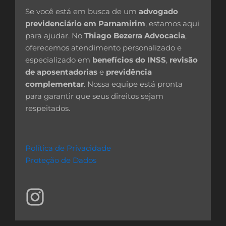
Se você está em busca de um
advogado
previdenciário em Parnamirim
, estamos aqui
para ajudar. No
Thiago Bezerra Advocacia
,
oferecemos atendimento personalizado e
especializado em
benefícios do INSS
,
revisão
de aposentadorias
e
previdência
complementar
. Nossa equipe está pronta
para garantir que seus direitos sejam
respeitados.
Política de Privacidade
Proteção de Dados
I
n